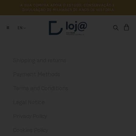
A 
SUA 
COMPRA 
APOIA 
O 
ESTUDO, 
CONSERVAÇÃO 
E 
DIVULGAÇÃO 
DE 
MILHARES 
DE 
ANOS 
DE 
HISTÓRIA
EN
Shipping and returns
Payment Methods
Terms and Conditions
Legal Notice
Privacy Policy
Cookies Policy