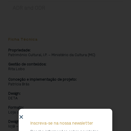
ADR and ODR
Ficha Técnica
Propriedade:
Património Cultural, I.P. – Ministério da Cultura (MC)
Gestão de conteúdos:
Rita Lobo ​
Conceção e implementação de projeto:
Patrícia Brás
Design:
DETA
Formato:
Loja online
Designação:
Inscreva-se na nossa newsletter
loj@ – loja online do Património Cultural, I.P.