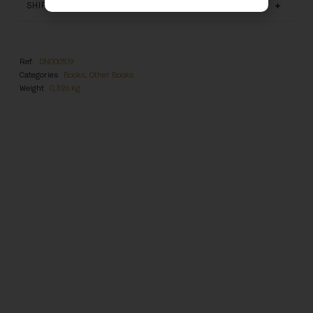
SHIPPING AND DELIVERY
Ref.
DN000109
Categories
Books
,
Other Books
Weight
0,326 Kg