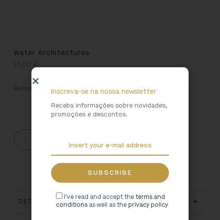
Water Architectures
10,00
€
Between Côa, Águeda and Douro Internacional.
Inscreva-se na nossa newsletter
Receba informações sobre novidades,
promoções e descontos.
-
+
ADD TO CART
I've read and accept the
terms and
DETAILS
conditions
as well as the
privacy policy