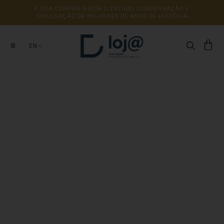
A 
SUA 
COMPRA 
APOIA 
O 
ESTUDO, 
CONSERVAÇÃO 
E 
DIVULGAÇÃO 
DE 
MILHARES 
DE 
ANOS 
DE 
HISTÓRIA
EN