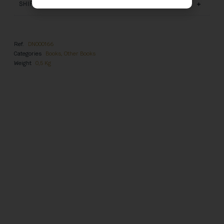
SHIPPING AND DELIVERY
Ref.
DN000166
Categories
Books
,
Other Books
Weight
0,5 Kg