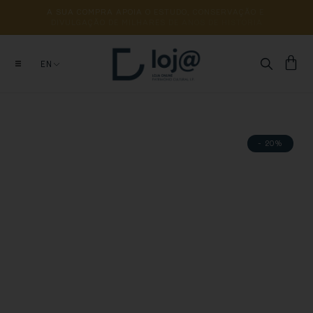
A 
SUA 
COMPRA 
APOIA 
O 
ESTUDO, 
CONSERVAÇÃO 
E 
DIVULGAÇÃO 
DE 
MILHARES 
DE 
ANOS 
DE 
HISTÓRIA
EN
- 20%