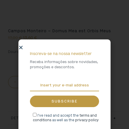
Campos Monteiro – Domus Mea est Orbis Meus
17,00
€
13,60
€
Douro Essay Award 2009
Inscreva-se na nossa newsletter
Receba informações sobre novidades,
promoções e descontos.
-
+
ADD TO CART
I've read and accept the
terms and
DETAILS
conditions
as well as the
privacy policy