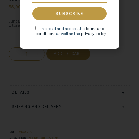
35,00
€
Junta da Província do Douro-Litoral; org. Boletim Douro-
Litoral. – Porto: F. Machado & Cª., 1945.
I've read and accept the
terms and
conditions
as well as the
privacy policy
-
+
ADD TO CART
DETAILS
SHIPPING AND DELIVERY
Ref.
DN005545
Categories
Books
,
Rare Books