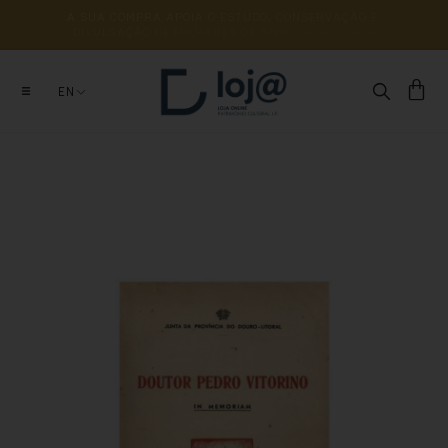
A 
SUA 
COMPRA 
APOIA 
O 
ESTUDO, 
CONSERVAÇÃO 
E 
DIVULGAÇÃO 
DE 
MILHARES 
DE 
ANOS 
DE 
HISTÓRIA
EN