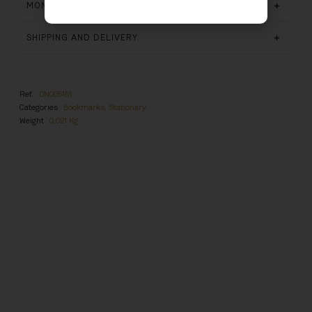
MONUMENTO / SÍTIO ARQUEOLÓGICO
SHIPPING AND DELIVERY
Ref.
DN005151
Categories
Bookmarks
,
Stationary
Weight
0,021 Kg