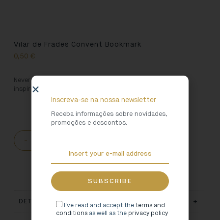
Vilar de Frades Convent Bookmark
0,50
€
Never lose your place reading again with this bookmark
inspired by the Vilar de Frades Convent.
Inscreva-se na nossa newsletter
Receba informações sobre novidades,
promoções e descontos.
-
+
ADD TO CART
DETAILS
I've read and accept the
terms and
conditions
as well as the
privacy policy