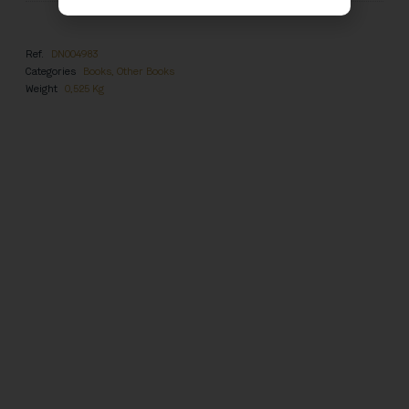
Ref.
DN004983
Categories
Books
,
Other Books
Weight
0,525 Kg