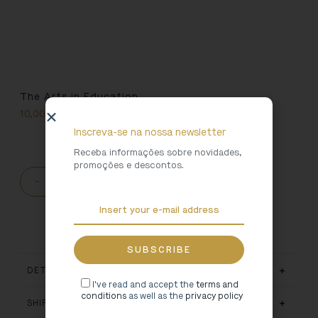
The Arts in Education
10,00
€
Inscreva-se na nossa newsletter
Receba informações sobre novidades,
promoções e descontos.
-
+
ADD TO CART
DETAILS
I've read and accept the
terms and
conditions
as well as the
privacy policy
SHIPPING AND DELIVERY