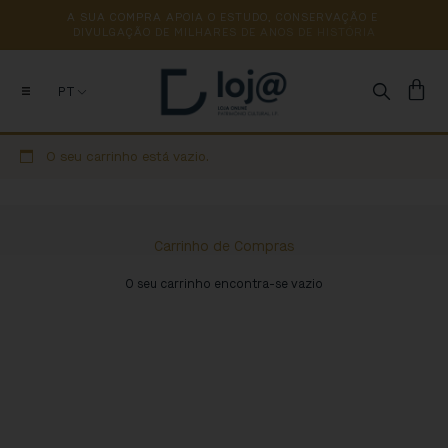
A 
SUA 
COMPRA 
APOIA 
O 
ESTUDO, 
CONSERVAÇÃO 
E 
DIVULGAÇÃO 
DE 
MILHARES 
DE 
ANOS 
DE 
HISTÓRIA
PT
O seu carrinho está vazio.
Carrinho de Compras
O seu carrinho encontra-se vazio