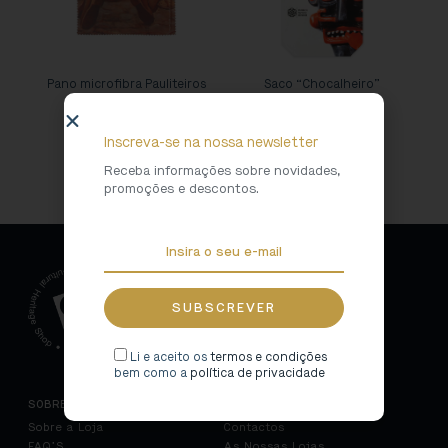
Pano microfibra Pauliteiros
Saco “Chocalheiro”
3,50
€
15,00
€
Inscreva-se na nossa newsletter
Receba informações sobre novidades,
promoções e descontos.
Li e aceito os
termos e condições
bem como a
política de privacidade
SOBRE NÓS
CONTACTOS
Sobre a Loja
Contactos
FAQ’S
As Nossas Lojas