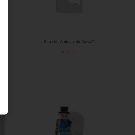
Garrafa “Animais da Cerca”
8,00
€