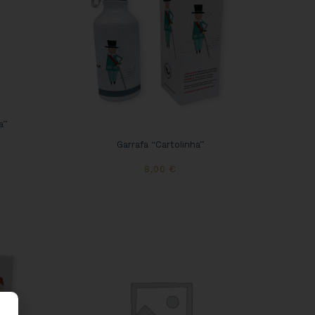
a”
Garrafa “Cartolinha”
8,00
€