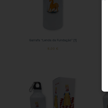
Garrafa “Lenda da Fundação” [1]
Garr
8,00
€