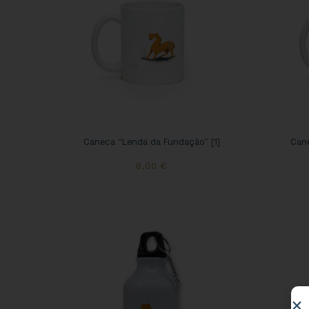
Caneca “Lenda da Fundação” [1]
Cane
8,00
€