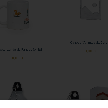
Caneca “Animais da Cerc
ca “Lenda da Fundação” [2]
8,00
€
8,00
€