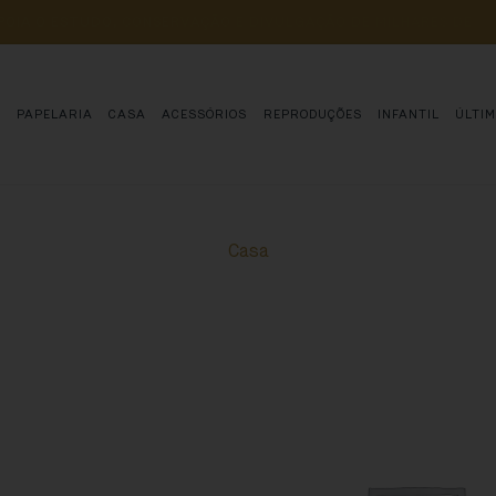
POIA 
O 
ESTUDO, 
CONSERVAÇÃO 
E 
DIVULGAÇÃO 
DE 
MILHARES 
DE 
AN
S
PAPELARIA
CASA
ACESSÓRIOS
REPRODUÇÕES
INFANTIL
ÚLTI
Casa