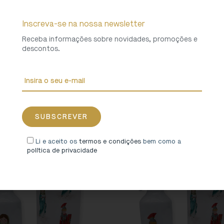
Inscreva-se na nossa newsletter
Receba informações sobre novidades, promoções e
descontos.
afa “Lenda da Fundação” [2]
Garrafa “Mosteiro”
8,00
€
8,00
€
Li e aceito os
termos e condições
bem como a
política de privacidade