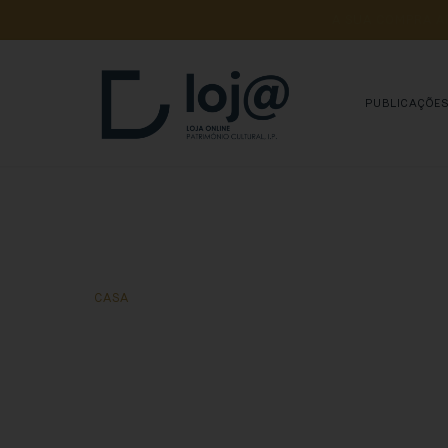
A 
SUA 
COMPRA 
A
PUBLICAÇÕE
CASA