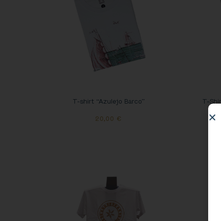
T-Shi
T-shirt “Azulejo Barco”
20,00
€