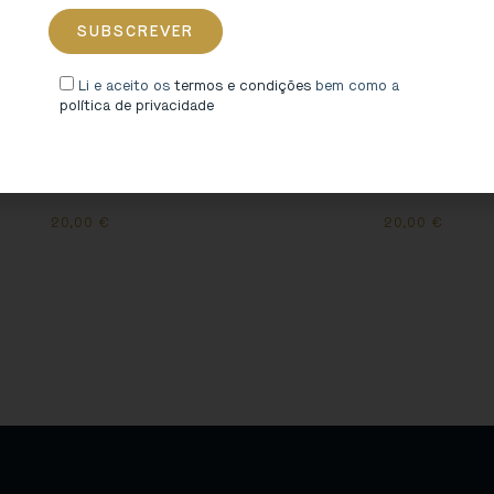
Li e aceito os
termos e condições
bem como a
política de privacidade
rt Sigillata [Linhas Vermelhas]
T-shirt Sigillata [Verde]
20,00
€
20,00
€