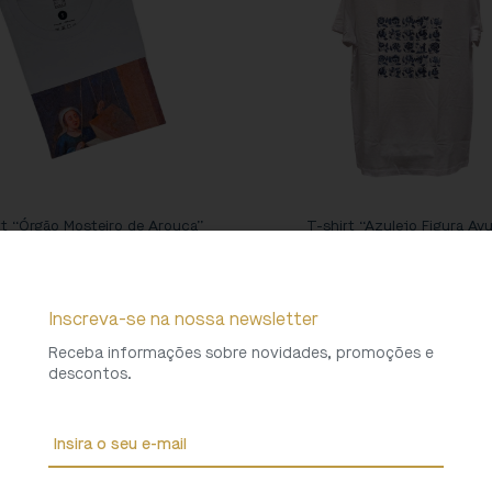
rt “Órgão Mosteiro de Arouca”
T-shirt “Azulejo Figura Avu
20,00
€
20,00
€
Inscreva-se na nossa newsletter
Receba informações sobre novidades, promoções e
descontos.