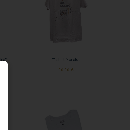
lsa”
T-shirt Mosaico
20,00
€