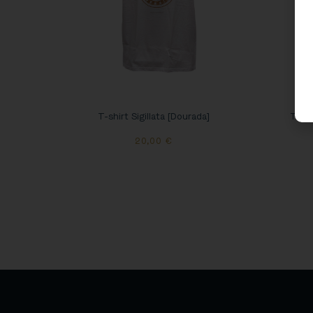
T-shirt Sigillata [Dourada]
T-shi
20,00
€