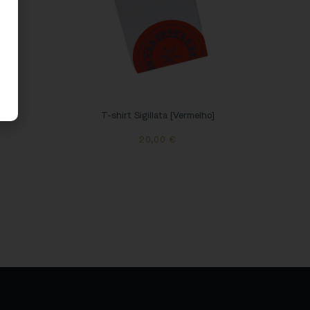
T-shirt Sigillata [Vermelho]
20,00
€