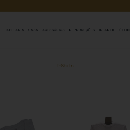
POIA 
O 
ESTUDO, 
CONSERVAÇÃO 
E 
DIVULGAÇÃO 
DE 
MILHARES 
DE 
AN
S
PAPELARIA
CASA
ACESSÓRIOS
REPRODUÇÕES
INFANTIL
ÚLTI
T-Shirts