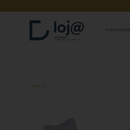
A 
SUA 
COMPRA 
A
PUBLICAÇÕE
T-SHIRTS