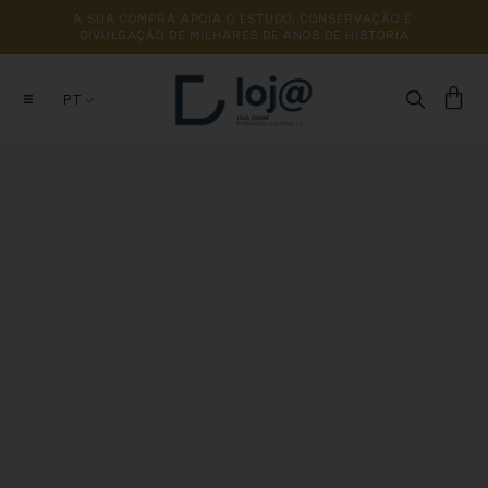
A 
SUA 
COMPRA 
APOIA 
O 
ESTUDO, 
CONSERVAÇÃO 
E 
DIVULGAÇÃO 
DE 
MILHARES 
DE 
ANOS 
DE 
HISTÓRIA
PT