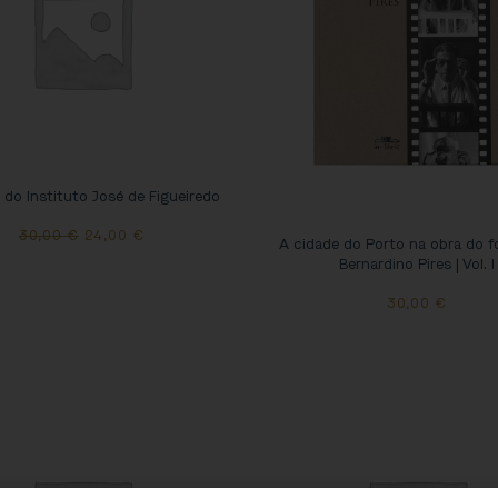
do Instituto José de Figueiredo
30,00
€
24,00
€
A cidade do Porto na obra do f
Bernardino Pires | Vol. I
30,00
€