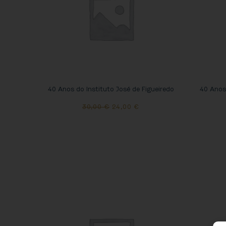
40 Anos do Instituto José de Figueiredo
40 Anos 
30,00
€
24,00
€