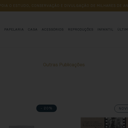
POIA 
O 
ESTUDO, 
CONSERVAÇÃO 
E 
DIVULGAÇÃO 
DE 
MILHARES 
DE 
AN
S
PAPELARIA
CASA
ACESSÓRIOS
REPRODUÇÕES
INFANTIL
ÚLTI
Outras Publicações
- 20%
NOV