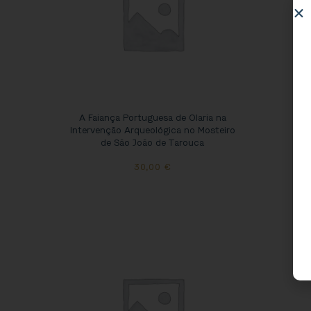
A Faiança Portuguesa de Olaria na
Intervenção Arqueológica no Mosteiro
de São João de Tarouca
30,00
€