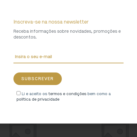
Inscreva-se na nossa newsletter
Receba informações sobre novidades, promoções e
descontos.
A Linha do Tua
A Pintura Quinhetista do Conv
Santo António de Ferreir
14,00
€
15,00
€
Li e aceito os
termos e condições
bem como a
política de privacidade