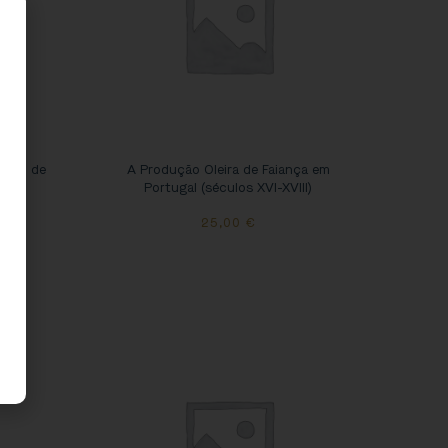
ento de
A Produção Oleira de Faiança em
im
Portugal (séculos XVI-XVIII)
25,00
€