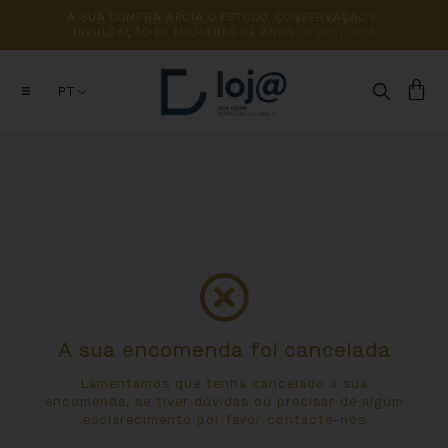
A 
SUA 
COMPRA 
APOIA 
O 
ESTUDO, 
CONSERVAÇÃO 
E 
DIVULGAÇÃO 
DE 
MILHARES 
DE 
ANOS 
DE 
HISTÓRIA
PT
A sua encomenda foi cancelada
Lamentamos que tenha cancelado a sua
encomenda, se tiver dúvidas ou precisar de algum
esclarecimento por favor contacte-nos