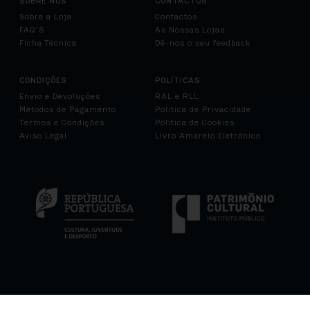
SOBRE NÓS
CONTACTOS
Sobre a Loja
Contactos
FAQ’S
As Nossas Lojas
Ficha Técnica
Dê-nos o seu feedback
CONDIÇÕES
POLÍTICAS
Envio e Devoluções
RAL e RLL
Métodos de Pagamento
Política de Privacidade
Termos e Condições
Política de Cookies
Aviso Legal
Livro Amarelo Eletrónico