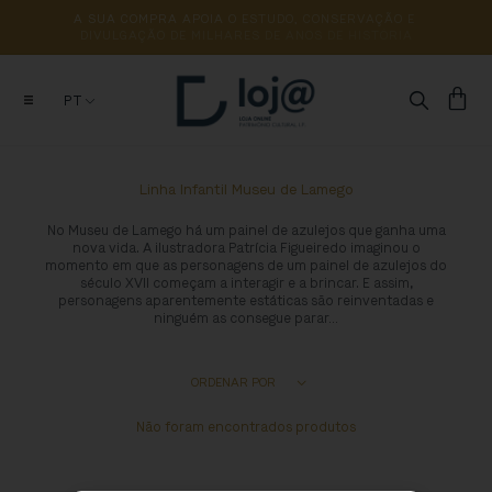
A 
SUA 
COMPRA 
APOIA 
O 
ESTUDO, 
CONSERVAÇÃO 
E 
DIVULGAÇÃO 
DE 
MILHARES 
DE 
ANOS 
DE 
HISTÓRIA
PT
Linha Infantil Museu de Lamego
No Museu de Lamego há um painel de azulejos que ganha uma
nova vida. A ilustradora Patrícia Figueiredo imaginou o
momento em que as personagens de um painel de azulejos do
século XVII começam a interagir e a brincar. E assim,
personagens aparentemente estáticas são reinventadas e
ninguém as consegue parar…
Não foram encontrados produtos