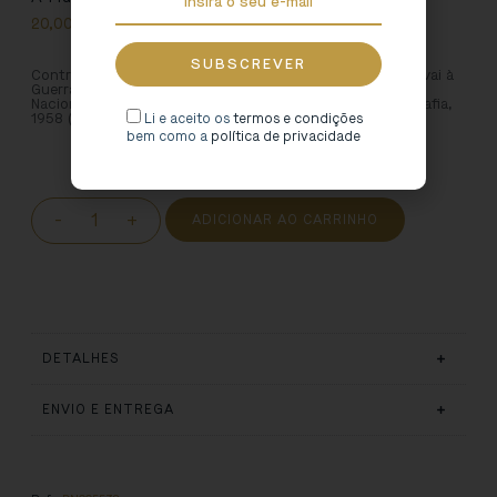
20,00
€
Contribuição para o estudo do romance “A Donzela que vai à
Guerra” / Fernando de Castro Pires de Lima. – Fundação
Nacional para a Alegria no Trabalho – Gabinete de Etnografia,
1958 (Cultura e Recreio)
Li e aceito os
termos e condições
bem como a
política de privacidade
-
+
ADICIONAR AO CARRINHO
DETALHES
ENVIO E ENTREGA