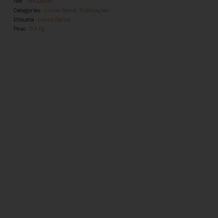
Ref.
DN005538
Categorias
Livros Raros
,
Publicações
Etiqueta
Livros Raros
Peso
0,5 Kg