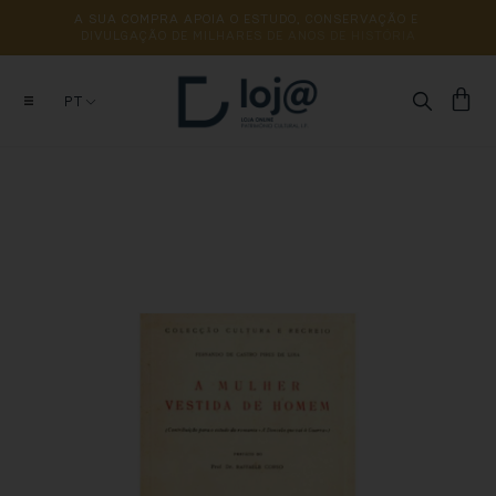
A 
SUA 
COMPRA 
APOIA 
O 
ESTUDO, 
CONSERVAÇÃO 
E 
DIVULGAÇÃO 
DE 
MILHARES 
DE 
ANOS 
DE 
HISTÓRIA
PT