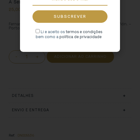
A Sereia: na História e na Lenda
25,00
€
Fernando de Castro Pires de Lima; prólogo Gregório Marañón. –
Porto: Porto Editora, 1952.
Li e aceito os
termos e condições
bem como a
política de privacidade
-
+
ADICIONAR AO CARRINHO
DETALHES
ENVIO E ENTREGA
Ref.
DN005536