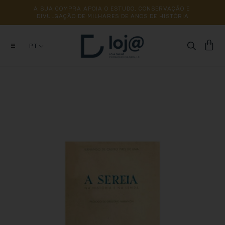
A 
SUA 
COMPRA 
APOIA 
O 
ESTUDO, 
CONSERVAÇÃO 
E 
DIVULGAÇÃO 
DE 
MILHARES 
DE 
ANOS 
DE 
HISTÓRIA
PT