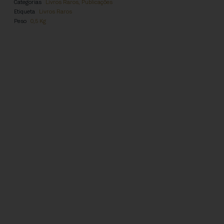
Categorias
Livros Raros
,
Publicações
Etiqueta
Livros Raros
Peso
0,5 Kg