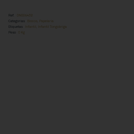
Ref.
DN006432
Categorias
Blocos
,
Papelaria
Etiquetas
Infantil
,
Infantil Tongobriga
Peso
0 Kg