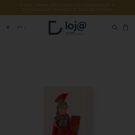
A 
SUA 
COMPRA 
APOIA 
O 
ESTUDO, 
CONSERVAÇÃO 
E 
DIVULGAÇÃO 
DE 
MILHARES 
DE 
ANOS 
DE 
HISTÓRIA
PT