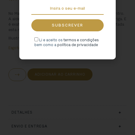
No Marco de Canaveses, existe uma aldeia com cidade dentro.
A aldeia é o Freixo e a cidade é a outrora romana Tongobriga. E
é exatamente no imaginário da cidade romana que é inspitada
esta nova linha infantil.
Illustration
: Rita Faria
Li e aceito os
termos e condições
bem como a
política de privacidade
Esgotado
-
+
ADICIONAR AO CARRINHO
DETALHES
ENVIO E ENTREGA