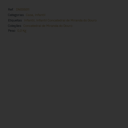
Ref.
DN005511
Categorias
Casa
,
Infantil
Etiquetas
Infantil
,
Infantil Concatedral de Miranda do Douro
Coleções
Concatedral de Miranda do Douro
Peso
0,2 Kg