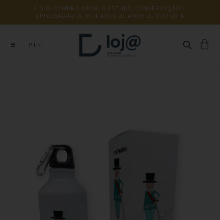
A 
SUA 
COMPRA 
APOIA 
O 
ESTUDO, 
CONSERVAÇÃO 
E 
DIVULGAÇÃO 
DE 
MILHARES 
DE 
ANOS 
DE 
HISTÓRIA
PT