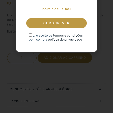
8,00
€
É o menino mais famoso que habita a Concatedral de Miranda
do Douro. Dá pelo nome de Menino Jesus da Cartolinha e
inspira uma nova linha de produtos infantil.
Ilustração: Rita Faria
Li e aceito os
termos e condições
bem como a
política de privacidade
-
+
ADICIONAR AO CARRINHO
MONUMENTO / SÍTIO ARQUEOLÓGICO
ENVIO E ENTREGA