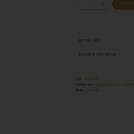
-
+
ADICI
DETALHES
ENVIO E ENTREGA
Ref.
DN005138
Categorias
Lápis e Cadernos
,
Papelar
Peso
0,044 Kg