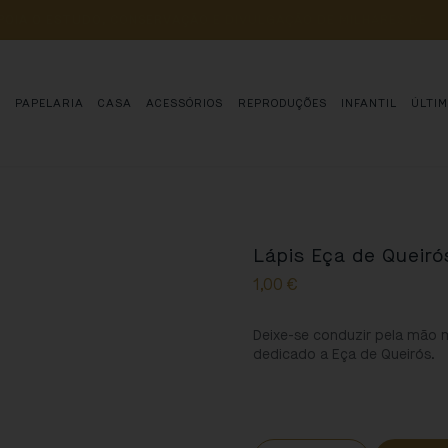
POIA 
O 
ESTUDO, 
CONSERVAÇÃO 
E 
DIVULGAÇÃO 
DE 
MILHARES 
DE 
AN
S
PAPELARIA
CASA
ACESSÓRIOS
REPRODUÇÕES
INFANTIL
ÚLTI
Lápis Eça de Queiró
1,00
€
Deixe-se conduzir pela mão m
dedicado a Eça de Queirós.