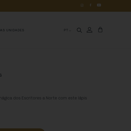
OS 
DE 
HISTÓRIA
MAS UNIDADES
PT
s
ágica dos Escritores a Norte com este lápis