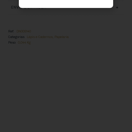
ENVIO E ENTREGA
Ref.
DN005140
Categorias
Lápis e Cadernos
,
Papelaria
Peso
0,044 Kg