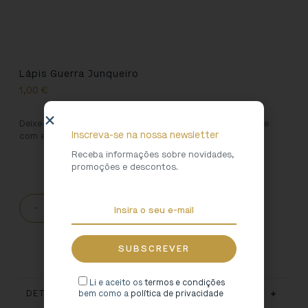
Lápis Guerra Junqueiro
1,00
€
Deixe-se conduzir pela mão mágica dos Escritores a Norte
Inscreva-se na nossa newsletter
com este lápis dedicado a Guerra Junqueiro.
Receba informações sobre novidades,
promoções e descontos.
-
+
ADICIONAR AO CARRINHO
Li e aceito os
termos e condições
bem como a
política de privacidade
DETALHES