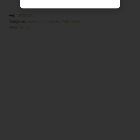
Ref.
DN004867
Categorias
Outras Publicações
,
Publicações
Peso
0,19 Kg