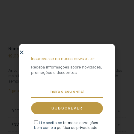
Nunca Vou Por Aí
12,00
€
Inscreva-se na nossa newsletter
Receba informações sobre novidades,
Antologia Poética
que percorre a obra de José Régio, um dos
promoções e descontos.
mais importantes e mais influentes poetas portugueses de
sempre.
Esgotado
DETALHES
Li e aceito os
termos e condições
ENVIO E ENTREGA
bem como a
política de privacidade