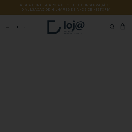
A 
SUA 
COMPRA 
APOIA 
O 
ESTUDO, 
CONSERVAÇÃO 
E 
DIVULGAÇÃO 
DE 
MILHARES 
DE 
ANOS 
DE 
HISTÓRIA
PT