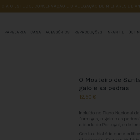
POIA 
O 
ESTUDO, 
CONSERVAÇÃO 
E 
DIVULGAÇÃO 
DE 
MILHARES 
DE 
AN
S
PAPELARIA
CASA
ACESSÓRIOS
REPRODUÇÕES
INFANTIL
ÚLTI
O Mosteiro de Santa
gaio e as pedras
12,50
€
Incluído no Plano Nacional de
formigas, o gaio e as pedra
a idade de Portugal, e da len
Conta a história que a edific
atualmente. Conta a história