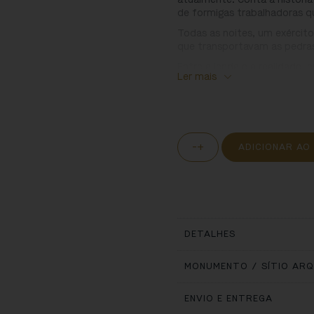
de formigas trabalhadoras q
Todas as noites, um exércit
que transportavam as pedra
Entre a lenda e a realidade, 
Ler mais
transporta o leitor para o M
nascer.
-
+
ADICIONAR AO
DETALHES
MONUMENTO / SÍTIO AR
ENVIO E ENTREGA