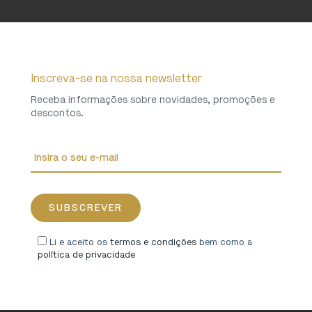
Ref.
DN000613
Categorias
Infantil
,
Publicações
Etiqueta
Infantil
Inscreva-se na nossa newsletter
Coleções
Vale do Varosa
Peso
0,432 Kg
Receba informações sobre novidades, promoções e
descontos.
Li e aceito os
termos e condições
bem como a
política de privacidade