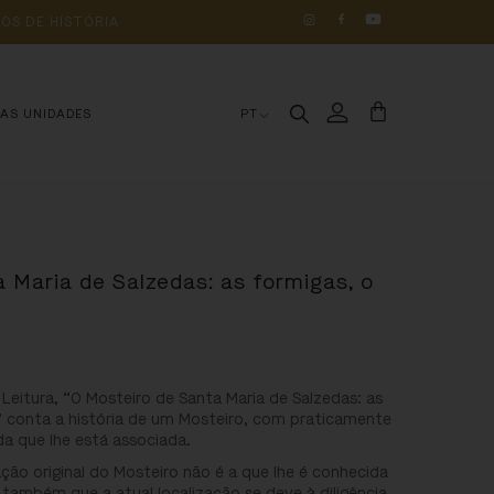
OS 
DE 
HISTÓRIA
MAS UNIDADES
PT
 Maria de Salzedas: as formigas, o
 Leitura, “O Mosteiro de Santa Maria de Salzedas: as
s” conta a história de um Mosteiro, com praticamente
da que lhe está associada.
ação original do Mosteiro não é a que lhe é conhecida
 também que a atual localização se deve à diligência