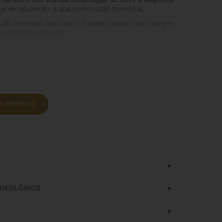
ue se opuseram à sua construção primitiva.
o de formigas desfazia o trabalho árduo dos monges
s e erguiam paredes…
esta obra infantil, a primeira de um conjunto de três,
osteiro de Santa Maria de Salzedas e a época que o viu
 CARRINHO
QUEOLÓGICO