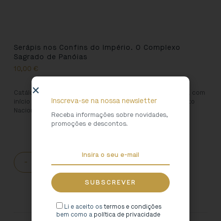
Serápis nos Confins do Império. O Complexo
Sagrado de Panóias
10,00
€
Catálogo que conduz o visitante numa viagem no tempo, com
Inscreva-se na nossa newsletter
início no Egipto e fim no Santuário de Panóias, Monumento
Nacional (Vila Real).
Receba informações sobre novidades,
promoções e descontos.
-
+
ADICIONAR AO CARRINHO
Li e aceito os
termos e condições
bem como a
política de privacidade