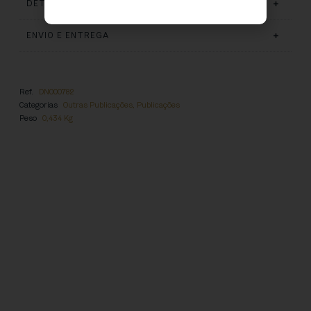
DETALHES
ENVIO E ENTREGA
Ref.
DN000782
Categorias
Outras Publicações
,
Publicações
Peso
0,434 Kg