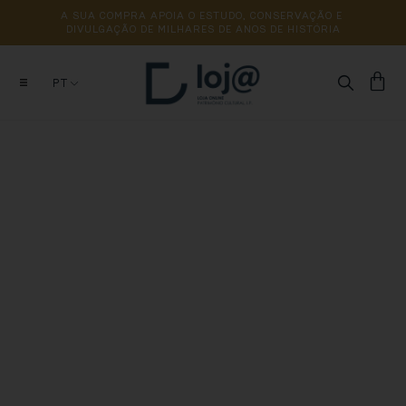
A 
SUA 
COMPRA 
APOIA 
O 
ESTUDO, 
CONSERVAÇÃO 
E 
DIVULGAÇÃO 
DE 
MILHARES 
DE 
ANOS 
DE 
HISTÓRIA
PT