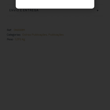
ENVIO E ENTREGA
Ref.
DN000811
Categorias
Outras Publicações
,
Publicações
Peso
1,075 Kg