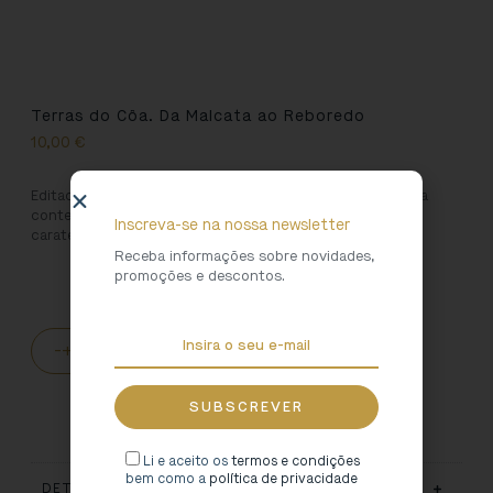
Terras do Côa. Da Malcata ao Reboredo
10,00
€
Editado originalmente em 2001, a presente edição atualiza
conteúdos e apresenta uma antologia de textos que
Inscreva-se na nossa newsletter
caraterizam a região do Coa.
Receba informações sobre novidades,
promoções e descontos.
-
+
ADICIONAR AO CARRINHO
Li e aceito os
termos e condições
bem como a
política de privacidade
DETALHES