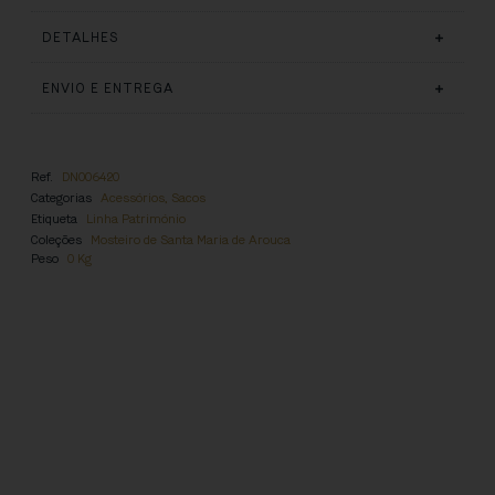
DETALHES
ENVIO E ENTREGA
Ref.
DN006420
Categorias
Acessórios
,
Sacos
Etiqueta
Linha Património
Coleções
Mosteiro de Santa Maria de Arouca
Peso
0 Kg