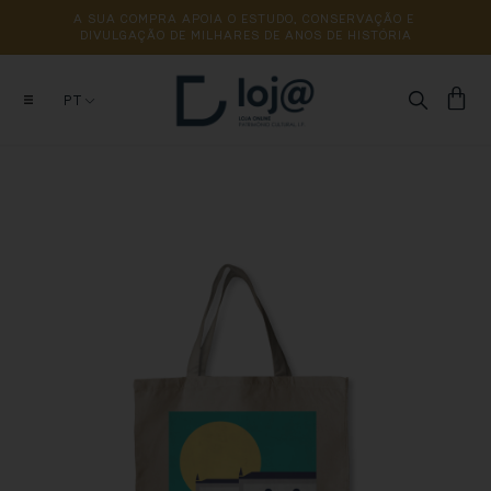
A 
SUA 
COMPRA 
APOIA 
O 
ESTUDO, 
CONSERVAÇÃO 
E 
DIVULGAÇÃO 
DE 
MILHARES 
DE 
ANOS 
DE 
HISTÓRIA
PT