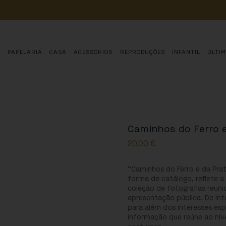
POIA 
O 
ESTUDO, 
CONSERVAÇÃO 
E 
DIVULGAÇÃO 
DE 
MILHARES 
DE 
AN
S
PAPELARIA
CASA
ACESSÓRIOS
REPRODUÇÕES
INFANTIL
ÚLTI
Caminhos do Ferro 
20,00
€
“Caminhos do Ferro e da Pra
forma de catálogo, reflete 
coleção de fotografias reun
apresentação pública. De int
para além dos interesses esp
informação que reúne ao níve