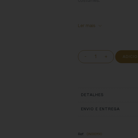
costumes.
Ler mais
-
+
ADICI
DETALHES
ENVIO E ENTREGA
Ref.
DN000190