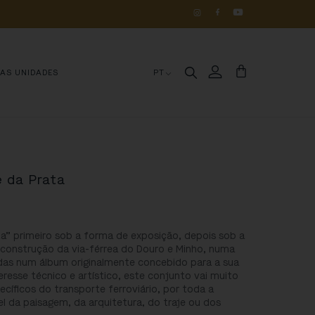
OS 
DE 
HISTÓRIA
MAS UNIDADES
PT
e da Prata
ta” primeiro sob a forma de exposição, depois sob a
a construção da via-férrea do Douro e Minho, numa
idas num álbum originalmente concebido para a sua
eresse técnico e artístico, este conjunto vai muito
ecíficos do transporte ferroviário, por toda a
l da paisagem, da arquitetura, do traje ou dos