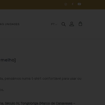
OS 
DE 
HISTÓRIA
MAS UNIDADES
PT
ermelho]
da, pensámos numa t-shirt confortável para usar ou
os.
cana. Século IV, Tongobriga (Marco de Canaveses –