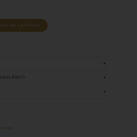
ONAR AO CARRINHO
QUEOLÓGICO
e Arouca