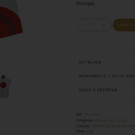
Portugal)
-
+
ADICI
DETALHES
MONUMENTO / SÍTIO AR
ENVIO E ENTREGA
Ref.
DN_0036
Categorias
Acessórios
,
T-Shirts
Coleções
Mosteiro de Santa Maria d
Peso
0 Kg