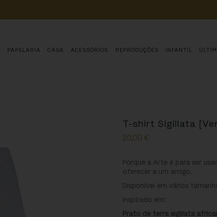
POIA 
O 
ESTUDO, 
CONSERVAÇÃO 
E 
DIVULGAÇÃO 
DE 
MILHARES 
DE 
AN
S
PAPELARIA
CASA
ACESSÓRIOS
REPRODUÇÕES
INFANTIL
ÚLTI
T-shirt Sigillata [V
20,00
€
Porque a Arte é para ser usa
oferecer a um amigo.
Disponível em vários tamanh
Inspirado em:
Prato de terra sigillata afri