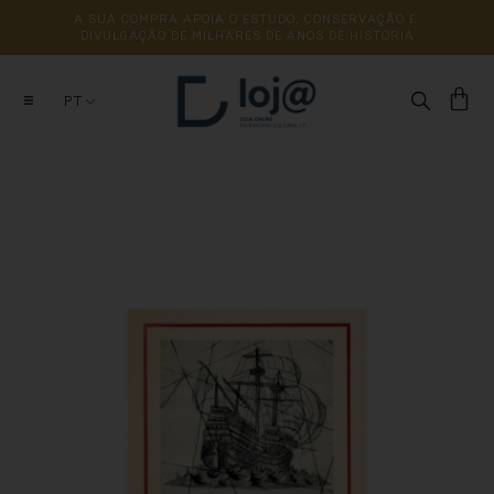
A 
SUA 
COMPRA 
APOIA 
O 
ESTUDO, 
CONSERVAÇÃO 
E 
DIVULGAÇÃO 
DE 
MILHARES 
DE 
ANOS 
DE 
HISTÓRIA
PT