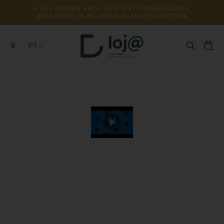
A 
SUA 
COMPRA 
APOIA 
O 
ESTUDO, 
CONSERVAÇÃO 
E 
DIVULGAÇÃO 
DE 
MILHARES 
DE 
ANOS 
DE 
HISTÓRIA
PT