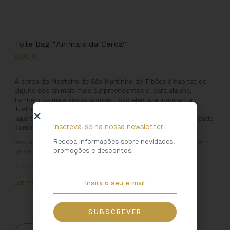
Tote Bag “Animais da Cerca”
8,00
€
A cerca do Mosteiro de São Martinho de Tibães é habitat de
alguns dos animais mais surpreendentes e, para alguns,
também os mais assustadores… São eles que inspiram a
ilustradora Ana Ventura para uma viagem entre pássaros,
lagartos e a protegida vaca-loura, um escaravelho classificado
Inscreva-se na nossa newsletter
como espécie “Quase ameaçada”.
Receba informações sobre novidades,
Nesta viagem, os animais que Ana Ventura encontra enchem-
promoções e descontos.
se de cores e diversão!
O resultado pode ser visto em toda a linha de produtos
desenhada para o Mosteiro de São Martinho de Tibães.
Ler mais
Ilustração: Ana Ventura