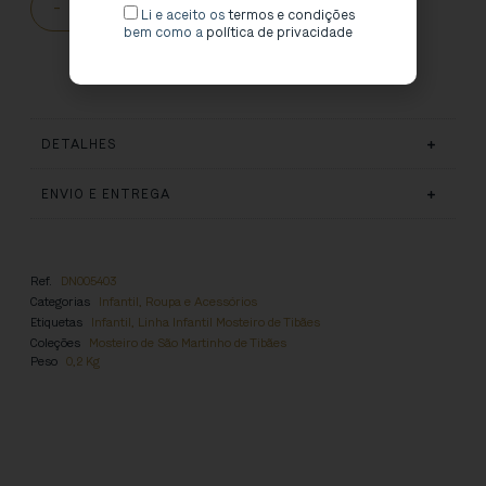
Inspirado em:
-
+
ADICIONAR AO CARRINHO
Li e aceito os
termos e condições
bem como a
política de privacidade
Biodiversidade do Mosteiro de São Martinho de Tibães
DETALHES
ENVIO E ENTREGA
Ref.
DN005403
Categorias
Infantil
,
Roupa e Acessórios
Etiquetas
Infantil
,
Linha Infantil Mosteiro de Tibães
Coleções
Mosteiro de São Martinho de Tibães
Peso
0,2 Kg