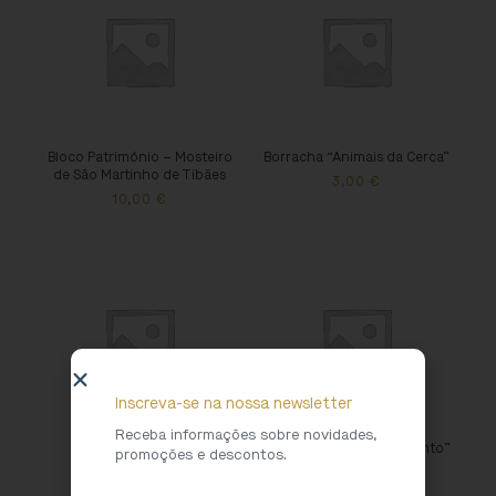
Bloco Património – Mosteiro
Borracha “Animais da Cerca”
de São Martinho de Tibães
3,00
€
10,00
€
Inscreva-se na nossa newsletter
Receba informações sobre novidades,
Caderno “São Bento”
Caderno e Lápis “São Bento”
promoções e descontos.
1,00
€
2,50
€