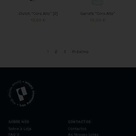
Clutch “Coro Alto” [2]
Garrafa “Coro Alto”
10,00
€
15,00
€
1
2
3
Próximo
SOBRE NÓS
CONTACTOS
Sobre a Loja
Contactos
FAQ’S
As Nossas Lojas