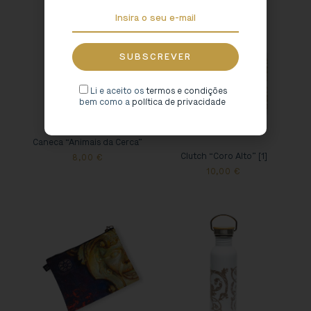
Li e aceito os
termos e condições
bem como a
política de privacidade
Caneca “Animais da Cerca”
Clutch “Coro Alto” [1]
8,00
€
10,00
€