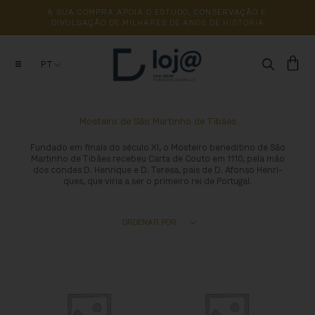
A 
SUA 
COMPRA 
APOIA 
O 
ESTUDO, 
CONSERVAÇÃO 
E 
DIVULGAÇÃO 
DE 
MILHARES 
DE 
ANOS 
DE 
HISTÓRIA
PT
Mosteiro de São Martinho de Tibães
Fundado em finais do século XI, o Mosteiro beneditino de São
Martinho de Tibães recebeu Carta de Couto em 1110, pela mão
dos condes D. Henrique e D. Teresa, pais de D. Afonso Henri­
ques, que viria a ser o primeiro rei de Portugal.