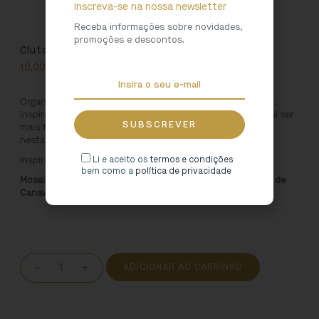
Inscreva-se na nossa newsletter
Receba informações sobre novidades,
promoções e descontos.
Clutch “Mosaico”
10,00
€
Organize a sua mala com esta clutch de design exclusivo,
inspirada no Mosteiro de Santa Maria de Arouca. Agora vai ser
mais fácil ter os seus acessórios favoritos sempre à mão,
nesta bolsa 100% algodão.
Inspirado em:
Li e aceito os
termos e condições
bem como a
política de privacidade
Mosaico. Século V, Igreja de Santa Maria do Freixo. Marco de
Canaveses
-
+
ADICIONAR AO CARRINHO