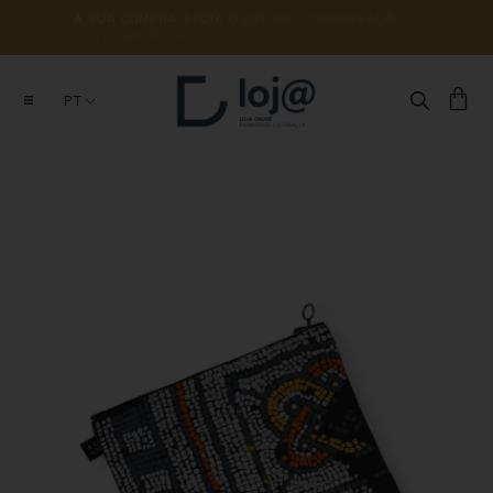
A 
SUA 
COMPRA 
APOIA 
O 
ESTUDO, 
CONSERVAÇÃO 
E 
DIVULGAÇÃO 
DE 
MILHARES 
DE 
ANOS 
DE 
HISTÓRIA
PT