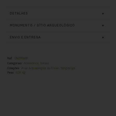
DETALHES
MONUMENTO / SÍTIO ARQUEOLÓGICO
ENVIO E ENTREGA
Ref.
DN005558
Categorias
Acessórios
,
Bolsas
Coleções
Área Arqueológica do Freixo, Tongobriga
Peso
0,09 Kg