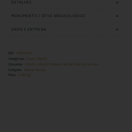
DETALHES
MONUMENTO / SÍTIO ARQUEOLÓGICO
ENVIO E ENTREGA
Ref.
DN005993
Categorias
Casa
,
Infantil
Etiquetas
Infantil
,
Infantil Mosteiro de São João de Tarouca
Coleções
Vale do Varosa
Peso
0,482 Kg