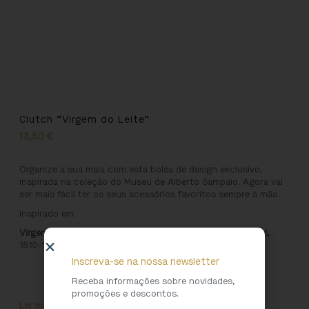
Clutch “Virgem do Leite”
13,50
€
Organize a sua mala com esta bolsa de design exclusivo,
inspirada na coleção do Museu de Alberto Sampaio. Agora vai
ser mais fácil ter os seus acessórios favoritos sempre à mão.
Inspirado em:
Virgem do Leite entre São Bento e São Jerónimo
.
Portugal,
1510-1530, Pintura a óleo sobre madeira de castanho
Inscreva-se na nossa newsletter
Receba informações sobre novidades,
promoções e descontos.
Ler mais