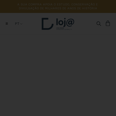
A 
SUA 
COMPRA 
APOIA 
O 
ESTUDO, 
CONSERVAÇÃO 
E 
DIVULGAÇÃO 
DE 
MILHARES 
DE 
ANOS 
DE 
HISTÓRIA
PT