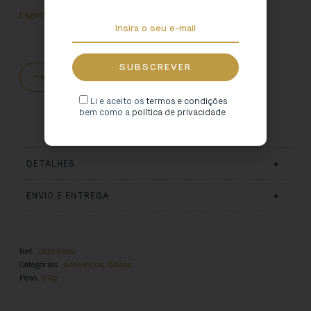
Esgotado
-
+
ADICIONAR AO CARRINHO
Li e aceito os
termos e condições
bem como a
política de privacidade
DETALHES
ENVIO E ENTREGA
Ref.
DN005265
Categorias
Acessórios
,
Bolsas
Peso
0 Kg