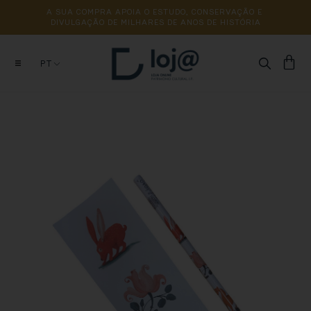
A 
SUA 
COMPRA 
APOIA 
O 
ESTUDO, 
CONSERVAÇÃO 
E 
DIVULGAÇÃO 
DE 
MILHARES 
DE 
ANOS 
DE 
HISTÓRIA
PT