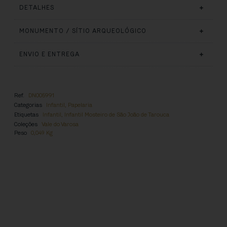
DETALHES
MONUMENTO / SÍTIO ARQUEOLÓGICO
ENVIO E ENTREGA
Ref.
DN005991
Categorias
Infantil
,
Papelaria
Etiquetas
Infantil
,
Infantil Mosteiro de São João de Tarouca
Coleções
Vale do Varosa
Peso
0,049 Kg