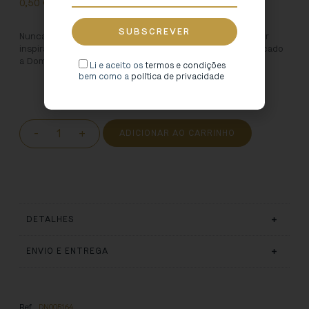
0,50
€
Nunca mais se perca nas suas leituras com este marcador
inspirado no universo dos Escritores a Norte. Este é dedicado
a Domingos Monteiro.
Li e aceito os
termos e condições
bem como a
política de privacidade
-
+
ADICIONAR AO CARRINHO
DETALHES
ENVIO E ENTREGA
Ref.
DN005164