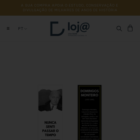
A 
SUA 
COMPRA 
APOIA 
O 
ESTUDO, 
CONSERVAÇÃO 
E 
DIVULGAÇÃO 
DE 
MILHARES 
DE 
ANOS 
DE 
HISTÓRIA
PT