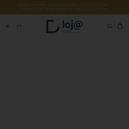
A 
SUA 
COMPRA 
APOIA 
O 
ESTUDO, 
CONSERVAÇÃO 
E 
DIVULGAÇÃO 
DE 
MILHARES 
DE 
ANOS 
DE 
HISTÓRIA
PT