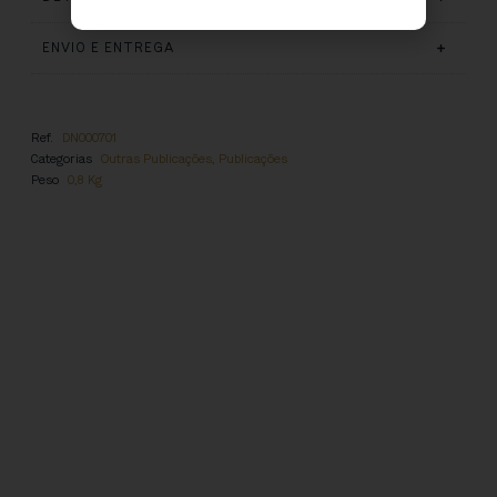
ENVIO E ENTREGA
Ref.
DN000701
Categorias
Outras Publicações
,
Publicações
Peso
0,8 Kg