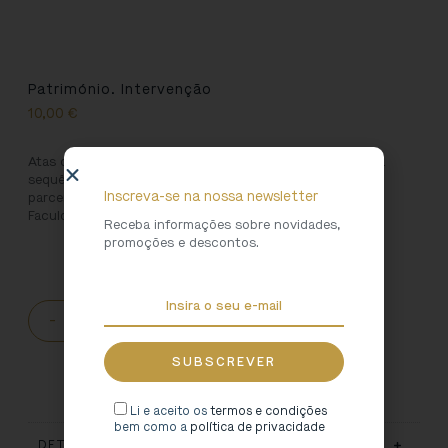
Património. Intervenção
10,00
€
Atas do Congresso de Reabilitação, realizado em 2010, na
sequência de um conjunto de trabalhos realizados numa
Inscreva-se na nossa newsletter
parceria entre a Direção Regional de Cultura do Norte e a
Faculdade de Engenharia da Universidade do Porto.
Receba informações sobre novidades,
promoções e descontos.
-
+
ADICIONAR AO CARRINHO
Li e aceito os
termos e condições
bem como a
política de privacidade
DETALHES