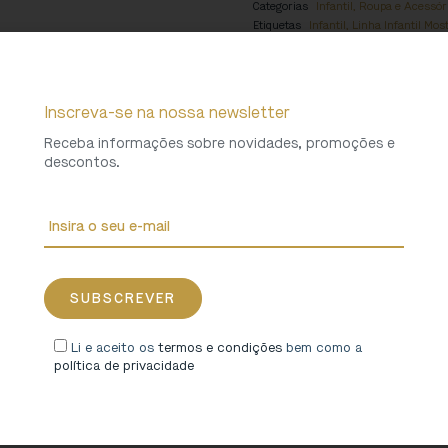
Categorias
Infantil
,
Roupa e Acessór
Etiquetas
Infantil
,
Linha Infantil Mos
Coleções
Mosteiro de São Martinho d
Peso
0,2 Kg
Inscreva-se na nossa newsletter
Receba informações sobre novidades, promoções e
descontos.
Li e aceito os
termos e condições
bem como a
política de privacidade