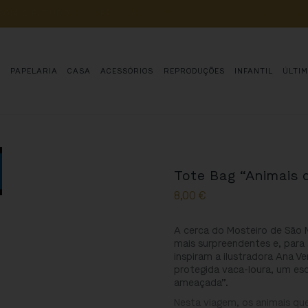
POIA 
O 
ESTUDO, 
CONSERVAÇÃO 
E 
DIVULGAÇÃO 
DE 
MILHARES 
DE 
AN
S
PAPELARIA
CASA
ACESSÓRIOS
REPRODUÇÕES
INFANTIL
ÚLTI
Tote Bag “Animais 
8,00
€
A cerca do Mosteiro de São M
mais surpreendentes e, para
inspiram a ilustradora Ana V
protegida vaca-loura, um es
ameaçada”.
Nesta viagem, os animais qu