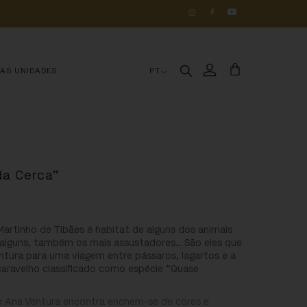
OS 
DE 
HISTÓRIA
MAS UNIDADES
PT
da Cerca”
artinho de Tibães é habitat de alguns dos animais
 alguns, também os mais assustadores… São eles que
entura para uma viagem entre pássaros, lagartos e a
caravelho classificado como espécie “Quase
e Ana Ventura encontra enchem-se de cores e