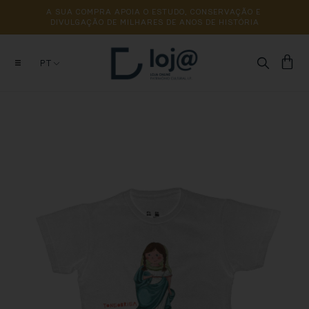
A 
SUA 
COMPRA 
APOIA 
O 
ESTUDO, 
CONSERVAÇÃO 
E 
DIVULGAÇÃO 
DE 
MILHARES 
DE 
ANOS 
DE 
HISTÓRIA
PT