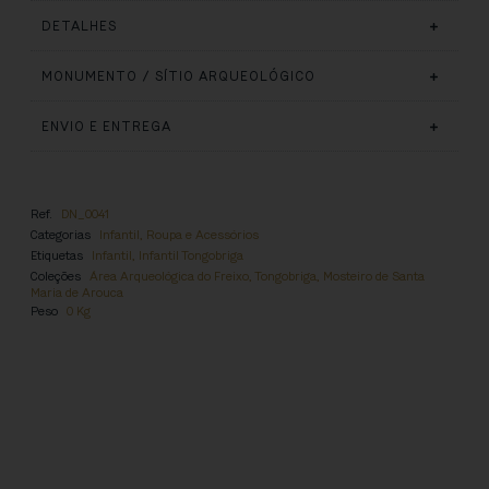
DETALHES
MONUMENTO / SÍTIO ARQUEOLÓGICO
ENVIO E ENTREGA
Ref.
DN_0041
Categorias
Infantil
,
Roupa e Acessórios
Etiquetas
Infantil
,
Infantil Tongobriga
Coleções
Área Arqueológica do Freixo, Tongobriga
,
Mosteiro de Santa
Maria de Arouca
Peso
0 Kg