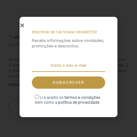
Inscreva-se na nossa newsletter
T-shirt “Menina Romana”
Receba informações sobre novidades,
10,00
€
promoções e descontos.
No Marco de Canaveses, existe uma aldeia com cidade dentro.
A aldeia é o Freixo e a cidade é a outrora romana Tongobriga. E
é exatamente no imaginário da cidade romana que é inspitada
esta nova linha infantil.
Ilustração: Rita Faria
Li e aceito os
termos e condições
bem como a
política de privacidade
-
+
ADICIONAR AO CARRINHO