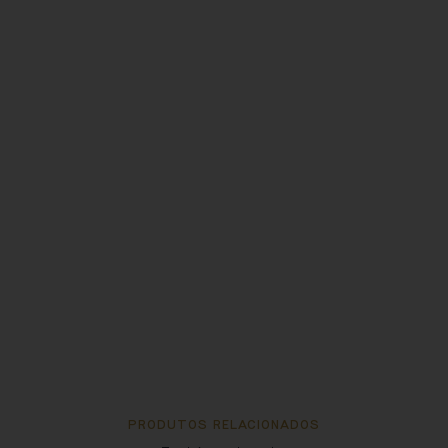
PRODUTOS RELACIONADOS