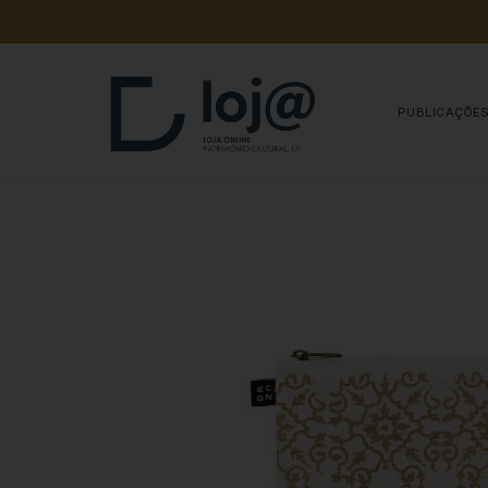
A 
SUA 
COMPRA 
A
PUBLICAÇÕE