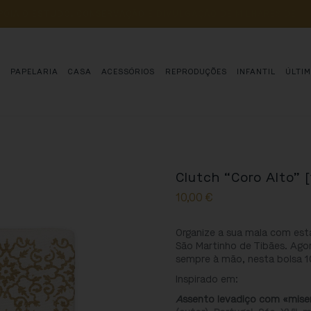
POIA 
O 
ESTUDO, 
CONSERVAÇÃO 
E 
DIVULGAÇÃO 
DE 
MILHARES 
DE 
AN
S
PAPELARIA
CASA
ACESSÓRIOS
REPRODUÇÕES
INFANTIL
ÚLTI
Clutch “Coro Alto” [
10,00
€
Organize a sua mala com esta
São Martinho de Tibães. Agora
sempre à mão, nesta bolsa 
Inspirado em:
A
ssento levadiço com «mise