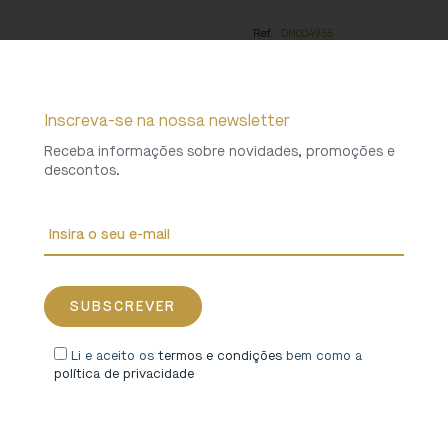
Ref.
DN004955
Categorias
Acessórios
,
Bolsas
Coleções
Mosteiro de São Martinho d
Peso
0,09 Kg
Inscreva-se na nossa newsletter
Receba informações sobre novidades, promoções e
descontos.
Li e aceito os
termos e condições
bem como a
política de privacidade