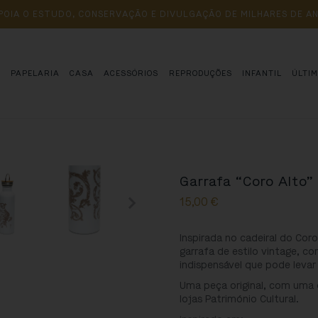
POIA 
O 
ESTUDO, 
CONSERVAÇÃO 
E 
DIVULGAÇÃO 
DE 
MILHARES 
DE 
AN
S
PAPELARIA
CASA
ACESSÓRIOS
REPRODUÇÕES
INFANTIL
ÚLTI
Garrafa “Coro Alto”
15,00
€
Inspirada no cadeiral do Cor
garrafa de estilo vintage, c
indispensável que pode levar
Uma peça original, com uma 
lojas Património Cultural.