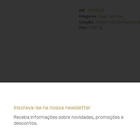
Ref.
DN005070
Categorias
Casa
,
Garrafas
Coleções
Mosteiro de São Martinho d
Peso
0,321 Kg
Inscreva-se na nossa newsletter
Receba informações sobre novidades, promoções e
descontos.