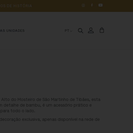
OS 
DE 
HISTÓRIA
MAS UNIDADES
PT
o Alto do Mosteiro de São Martinho de Tibães, esta
om detalhe de bambu, é um acessório prático e
 para todo o lado.
decoração exclusiva, apenas disponível na rede de