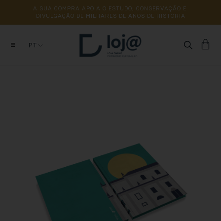
A 
SUA 
COMPRA 
APOIA 
O 
ESTUDO, 
CONSERVAÇÃO 
E 
DIVULGAÇÃO 
DE 
MILHARES 
DE 
ANOS 
DE 
HISTÓRIA
PT