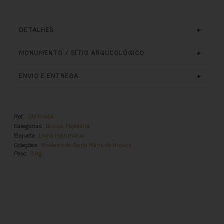
DETALHES
MONUMENTO / SÍTIO ARQUEOLÓGICO
ENVIO E ENTREGA
Ref.
DN006404
Categorias
Blocos
,
Papelaria
Etiqueta
Linha Património
Coleções
Mosteiro de Santa Maria de Arouca
Peso
0 Kg