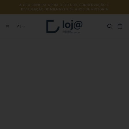
A 
SUA 
COMPRA 
APOIA 
O 
ESTUDO, 
CONSERVAÇÃO 
E 
DIVULGAÇÃO 
DE 
MILHARES 
DE 
ANOS 
DE 
HISTÓRIA
PT