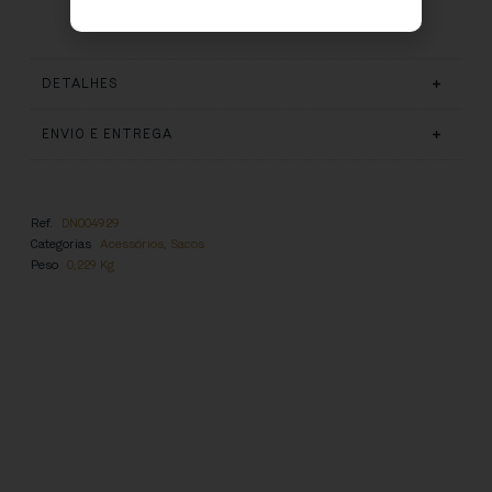
guarda do Museu D. Diogo de Sousa.
DETALHES
ENVIO E ENTREGA
Ref.
DN004929
Categorias
Acessórios
,
Sacos
Peso
0,229 Kg