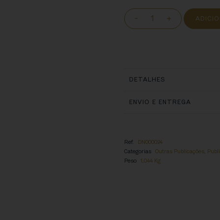
-
+
ADICI
DETALHES
ENVIO E ENTREGA
Ref.
DN000024
Categorias
Outras Publicações
,
Publ
Peso
1,044 Kg