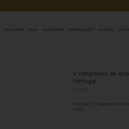
POIA 
O 
ESTUDO, 
CONSERVAÇÃO 
E 
DIVULGAÇÃO 
DE 
MILHARES 
DE 
AN
S
PAPELARIA
CASA
ACESSÓRIOS
REPRODUÇÕES
INFANTIL
ÚLTI
V Congresso de Arqu
Portugal
10,00
€
Atas do 5º Congresso de Arqu
2009.