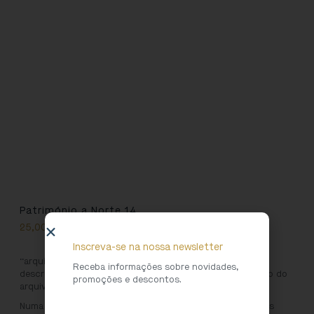
Património a Norte 14
25,00
€
Inscreva-se na nossa newsletter
“arquiv@: objetivos, conceitos, conceção e produção”
Receba informações sobre novidades,
descreve pormenorizadamente o processo de construção do
promoções e descontos.
arquivo “online” da Direção Regional de Cultura do Norte.
Numa lógica de partilha de experiências, são abordados os