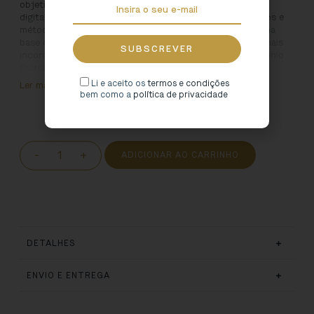
objetivos, enquadramento legal, avaliação documental,
digitalização, descrição, estrutura organizacional, critérios e
métodos de disseminação de informação que estiveram na
base da desmaterialização e partilha pública de um dos mais
incontornáveis arquivos para o conhecimento do Património
Cultural da região Norte de Portugal.
Li e aceito os
termos e condições
Ler mais
bem como a
política de privacidade
-
+
ADICIONAR AO CARRINHO
DETALHES
ENVIO E ENTREGA