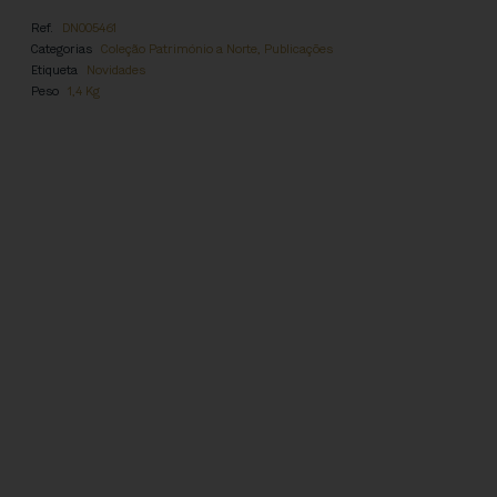
Ref.
DN005461
Categorias
Coleção Património a Norte
,
Publicações
Etiqueta
Novidades
Peso
1,4 Kg