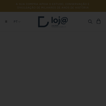
A 
SUA 
COMPRA 
APOIA 
O 
ESTUDO, 
CONSERVAÇÃO 
E 
DIVULGAÇÃO 
DE 
MILHARES 
DE 
ANOS 
DE 
HISTÓRIA
PT