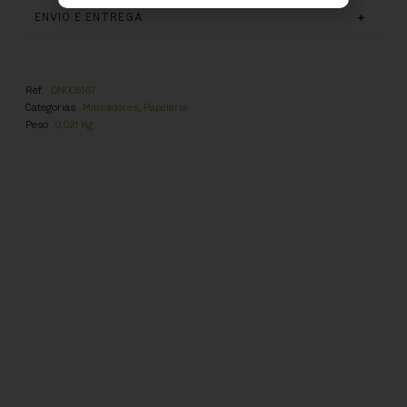
ENVIO E ENTREGA
Ref.
DN005167
Categorias
Marcadores
,
Papelaria
Peso
0,021 Kg